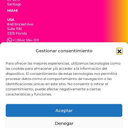
Santiago
MIAMI
USA
848 Brickell Ave.
Suite 1130
33131 Florida
+1 (954) 594-1311
MADRID
Gestionar consentimiento
España
Maria de Maeztu 16
Para ofrecer las mejores experiencias, utilizamos tecnologías como
Local L3
28702 San Sebastián de los Reyes
las cookies para almacenar y/o acceder a la información del
dispositivo. El consentimiento de estas tecnologías nos permitirá
+34 606 35 55 09
procesar datos como el comportamiento de navegación o las
CIUDAD DE MÉXICO
identificaciones únicas en este sitio. No consentir o retirar el
consentimiento, puede afectar negativamente a ciertas
México
Av. Jesús del Monte 34
características y funciones.
52763 Huixquilucan
EDOMEX
Aceptar
+52 55 4449 3504
BTR Consulting. Todos los derechos reservados
Denegar
2026.