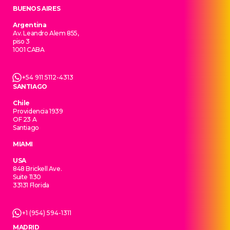
BUENOS AIRES
Argentina
Av. Leandro Alem 855,
piso 3
1001 CABA
+54 911 5112-4313
SANTIAGO
Chile
Providencia 1939
OF 23 A
Santiago
MIAMI
USA
848 Brickell Ave.
Suite 1130
33131 Florida
+1 (954) 594-1311
MADRID