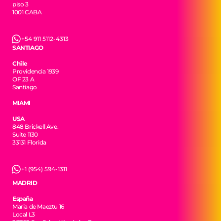
piso 3
1001 CABA
+54 911 5112-4313
SANTIAGO
Chile
Providencia 1939
OF 23 A
Santiago
MIAMI
USA
848 Brickell Ave.
Suite 1130
33131 Florida
+1 (954) 594-1311
MADRID
España
Maria de Maeztu 16
Local L3