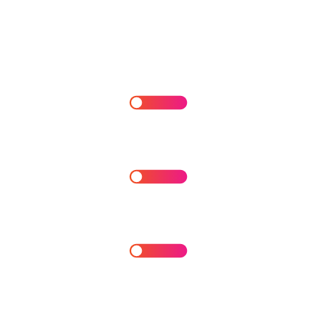
Te ayudamos a descubrir insights clave y
diseñamos estrategias personalizadas para que tu
empresa navegue con éxito el desafiante mundo
de la transformación tecnológica y digital.
Innovation & Emerging Technologies
Digital Transformation Approach
BPI, Digitalization & RPA