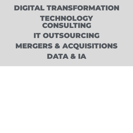
DIGITAL TRANSFORMATION
TECHNOLOGY
CONSULTING
IT OUTSOURCING
MERGERS & ACQUISITIONS
DATA & IA
DIGITAL
TRANSFORMATION
Impulsamos la transformación digital de tu
empresa con tecnología y automatización,
optimizando procesos y mejorando la experiencia
del cliente para acelerar su crecimiento.