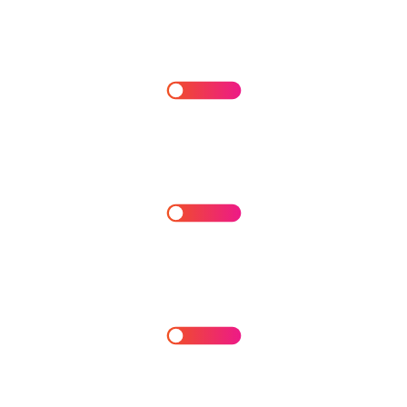
Sensibilización y Capacitación en IA
Formación a equipos técnicos para
entornos de ciberseguridad
Estrategia de adopción para IA en
ciberseguridad
Diseño e implementación de agentes
adaptados al contexto