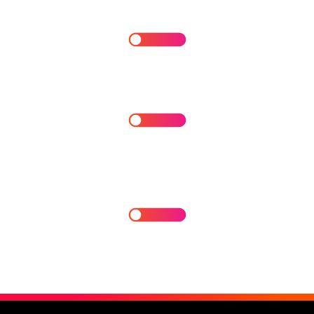
Gobierno y Gestión de Riesgos de IA
Inventario de activos de IA: modelos,
datos, APIs y servicios
Cumplimiento con ISO/IEC 42001 y
NIST AI RMF