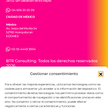
28702 San Sebastián de los Reyes
+34 606 35 55 09
CIUDAD DE MÉXICO
México
Av. Jesús del Monte 34
52763 Huixquilucan
EDOMEX
+52 55 4449 3504
BTR Consulting. Todos los derechos reservados
2026.
Gestionar consentimiento
Para ofrecer las mejores experiencias, utilizamos tecnologías como las
cookies para almacenar y/o acceder a la información del dispositivo. El
consentimiento de estas tecnologías nos permitirá procesar datos como
el comportamiento de navegación o las identificaciones únicas en este
sitio. No consentir o retirar el consentimiento, puede afectar
negativamente a ciertas características y funciones.