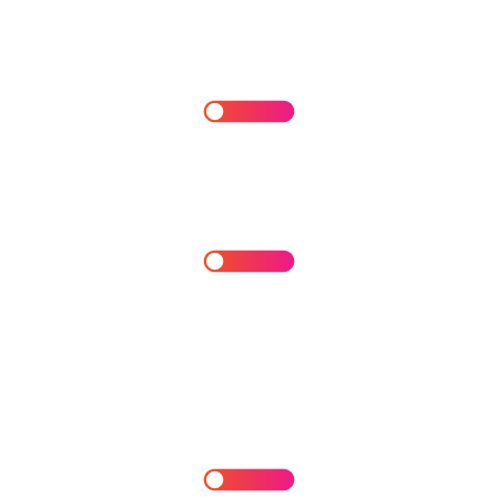
Monitoreo y Detección de Exfiltración
de Datos
Consultoría de Riesgo e Impacto de
Datos
Planes de Recuperación ante
Desastres
IA