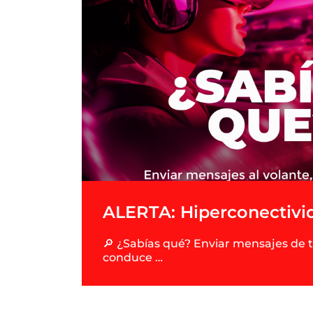
ALERTA: Hiperconectivid
🔎 ¿Sabías qué? Enviar mensajes de 
conduce …