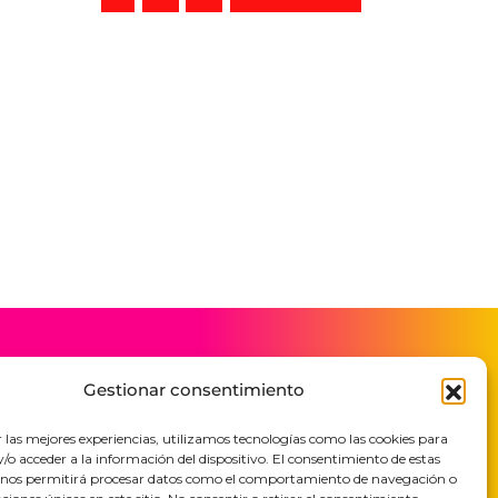
Gestionar consentimiento
MADRID
CIUDAD DE MÉXICO
España
México
r las mejores experiencias, utilizamos tecnologías como las cookies para
Maria de Maeztu 16
Av. Jesús del Monte 34
o acceder a la información del dispositivo. El consentimiento de estas
Local L3
52763 Huixquilucan
28702 San Sebastián
EDOMEX
 nos permitirá procesar datos como el comportamiento de navegación o
de los Reyes