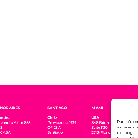
NOS AIRES
SANTIAGO
MIAMI
entina
Chile
USA
Para ofrece
Leandro Alem 855,
Providencia 1939
848 Brickell Ave.
almacenar y/
 3
OF 23 A
Suite 1130
1 CABA
Santiago
33131 Florida
tecnologías