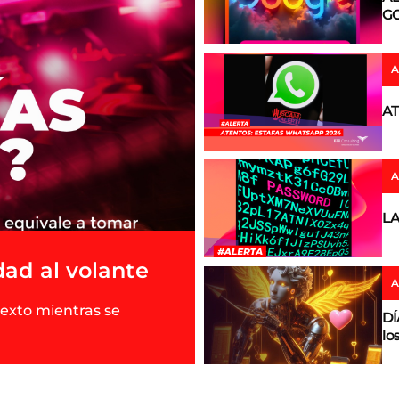
GO
A
AT
A
LA
ad al volante
A
texto mientras se
DÍ
lo