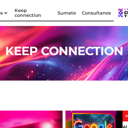
Keep
os
Sumate
Consultanos
connection
KEEP CONNECTION
A
AL