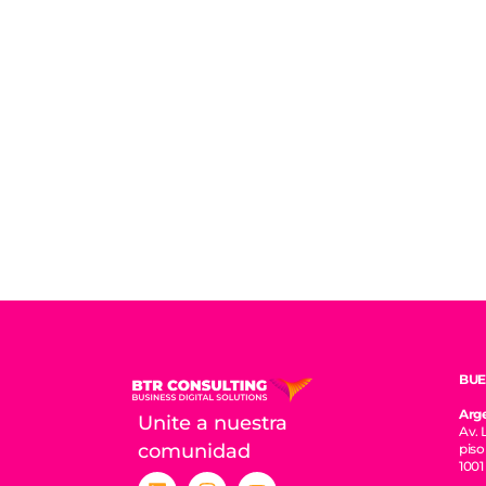
BUE
Arg
Unite a nuestra
Av. 
comunidad
piso
100