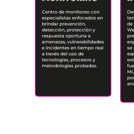
Centro de monitoreo con
Det
especialistas enfocados en
te
brindar prevención,
de 
detección, protección y
We
respuesta oportuna a
pr
amenazas, vulnerabilidades
ex
e incidentes en tiempo real
se
a través del uso de
eq
tecnologías, procesos y
ext
metodologías probadas.
fu
ML
po
aná