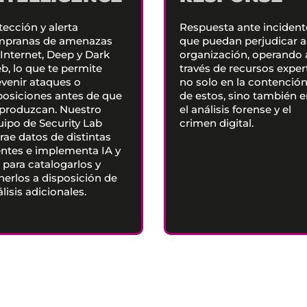
ección y alerta
Respuesta ante incident
mpranas de amenazas
que puedan perjudicar a
Internet, Deep y Dark
organización, operando 
b, lo que te permite
través de recursos exper
evenir ataques o
no solo en la contenció
posiciones antes de que
de estos, sino también 
 produzcan. Nuestro
el análisis forense y el
uipo de Security Lab
crimen digital.
rae datos de distintas
entes e implementa IA y
 para catalogarlos y
nerlos a disposición de
lisis adicionales.