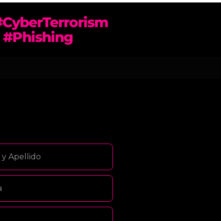
#CyberTerrorism
 #Phishing