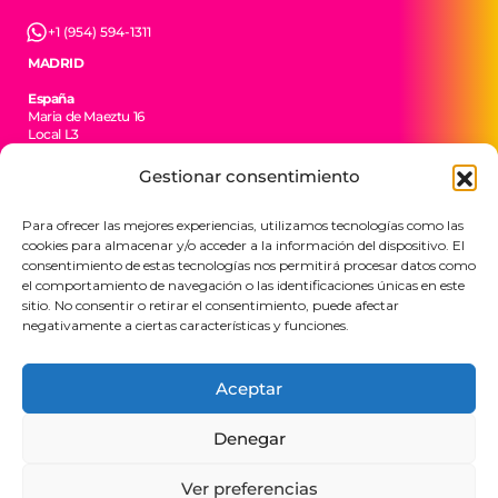
+1 (954) 594-1311
MADRID
España
Maria de Maeztu 16
Local L3
28702 San Sebastián de los Reyes
Gestionar consentimiento
+34 606 35 55 09
Para ofrecer las mejores experiencias, utilizamos tecnologías como las
CIUDAD DE MÉXICO
cookies para almacenar y/o acceder a la información del dispositivo. El
México
consentimiento de estas tecnologías nos permitirá procesar datos como
Av. Jesús del Monte 34
el comportamiento de navegación o las identificaciones únicas en este
52763 Huixquilucan
sitio. No consentir o retirar el consentimiento, puede afectar
EDOMEX
negativamente a ciertas características y funciones.
+52 55 4449 3504
Aceptar
BTR Consulting. Todos los derechos reservados
Denegar
2026.
Ver preferencias