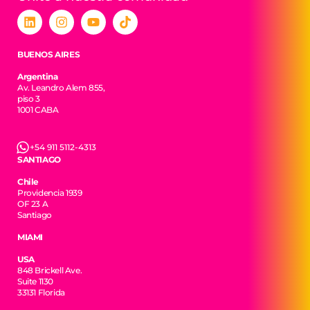
BUENOS AIRES
Argentina
Av. Leandro Alem 855,
piso 3
1001 CABA
+54 911 5112-4313
SANTIAGO
Chile
Providencia 1939
OF 23 A
Santiago
MIAMI
USA
848 Brickell Ave.
Suite 1130
33131 Florida